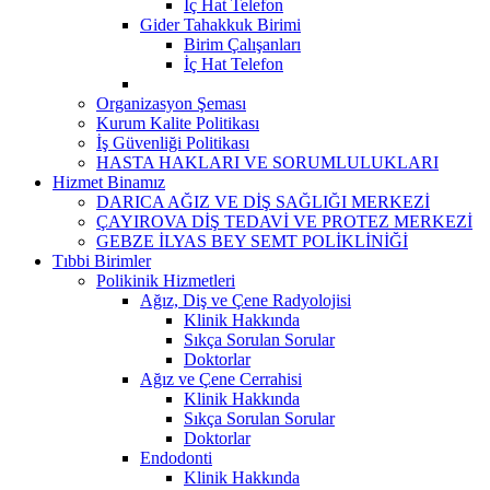
İç Hat Telefon
Gider Tahakkuk Birimi
Birim Çalışanları
İç Hat Telefon
Organizasyon Şeması
Kurum Kalite Politikası
İş Güvenliği Politikası
HASTA HAKLARI VE SORUMLULUKLARI
Hizmet Binamız
DARICA AĞIZ VE DİŞ SAĞLIĞI MERKEZİ
ÇAYIROVA DİŞ TEDAVİ VE PROTEZ MERKEZİ
GEBZE İLYAS BEY SEMT POLİKLİNİĞİ
Tıbbi Birimler
Polikinik Hizmetleri
Ağız, Diş ve Çene Radyolojisi
Klinik Hakkında
Sıkça Sorulan Sorular
Doktorlar
Ağız ve Çene Cerrahisi
Klinik Hakkında
Sıkça Sorulan Sorular
Doktorlar
Endodonti
Klinik Hakkında