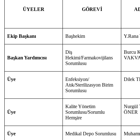
GÖREVİ
A
ÜYELER
Ekip Başkanı
Başhekim
Y.Ran
Diş
Burcu 
Başkan Yardımcısı
Hekimi/Farmakovijilans
VAKV
Sorumlusu
Üye
Enfeksiyon/
Dilek 
Atık/Sterilizasyon Birim
Sorumlusu
Kalite Yönetim
Nurgü
Üye
Sorumlusu/Sorumlu
ÖNER
Hemşire
Üye
Medikal Depo Sorumlusu
Muham