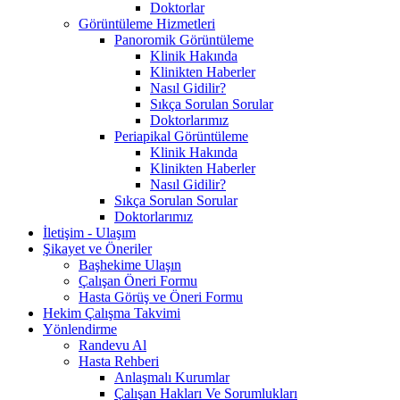
Doktorlar
Görüntüleme Hizmetleri
Panoromik Görüntüleme
Klinik Hakında
Klinikten Haberler
Nasıl Gidilir?
Sıkça Sorulan Sorular
Doktorlarımız
Periapikal Görüntüleme
Klinik Hakında
Klinikten Haberler
Nasıl Gidilir?
Sıkça Sorulan Sorular
Doktorlarımız
İletişim - Ulaşım
Şikayet ve Öneriler
Başhekime Ulaşın
Çalışan Öneri Formu
Hasta Görüş ve Öneri Formu
Hekim Çalışma Takvimi
Yönlendirme
Randevu Al
Hasta Rehberi
Anlaşmalı Kurumlar
Çalışan Hakları Ve Sorumlukları