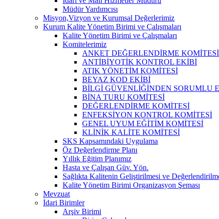
İdari ve Mali Hizmetler Müdürü
Müdür Yardımcısı
Misyon,Vizyon ve Kurumsal Değerlerimiz
Kurum Kalite Yönetim Birimi ve Çalışmaları
Kalite Yönetim Birimi ve Çalışmaları
Komitelerimiz
ANKET DEĞERLENDİRME KOMİTESİ
ANTİBİYOTİK KONTROL EKİBİ
ATIK YÖNETİM KOMİTESİ
BEYAZ KOD EKİBİ
BİLGİ GÜVENLİĞİNDEN SORUMLU E
BİNA TURU KOMİTESİ
DEĞERLENDİRME KOMİTESİ
ENFEKSİYON KONTROL KOMİTESİ
GENEL UYUM EĞİTİM KOMİTESİ
KLİNİK KALİTE KOMİTESİ
SKS Kapsamındaki Uygulama
Öz Değerlendirme Planı
Yıllık Eğitim Planımız
Hasta ve Çalışan Güv. Yön.
Sağlıkta Kalitenin Geliştirilmesi ve Değerlendiril
Kalite Yönetim Birimi Organizasyon Şeması
Mevzuat
İdari Birimler
Arşiv Birimi