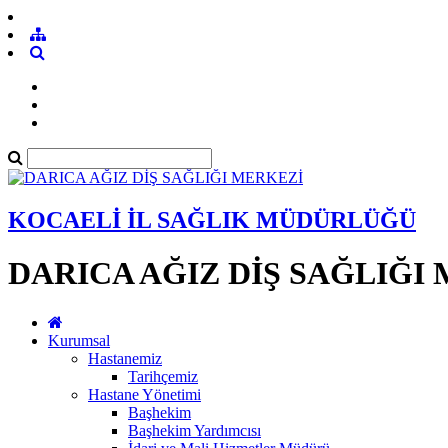
KOCAELİ İL SAĞLIK MÜDÜRLÜĞÜ
DARICA AĞIZ DİŞ SAĞLIĞI
Kurumsal
Hastanemiz
Tarihçemiz
Hastane Yönetimi
Başhekim
Başhekim Yardımcısı