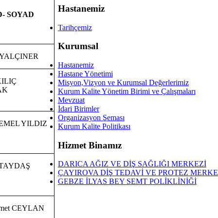
Hastanemiz
D- SOYAD
Tarihçemiz
Kurumsal
a YALÇINER
Hastanemiz
Hastane Yönetimi
KILIÇ
Misyon,Vizyon ve Kurumsal Değerlerimiz
AK
Kurum Kalite Yönetim Birimi ve Çalışmaları
Mevzuat
İdari Birimler
Organizasyon Şeması
TEMEL YILDIZ
Kurum Kalite Politikası
Hizmet Binamız
DARICA AĞIZ VE DİŞ SAĞLIĞI MERKEZİ
l TAYDAŞ
ÇAYIROVA DİŞ TEDAVİ VE PROTEZ MERKE
GEBZE İLYAS BEY SEMT POLİKLİNİĞİ
met CEYLAN