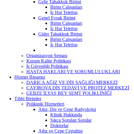
Gelir Tahakkuk Birimi
Birim Çalışanları
İç Hat Telefon
Genel Evrak Birimi
Birim Çalışanları
İç Hat Telefon
Gider Tahakkuk Birimi
Birim Çalışanları
İç Hat Telefon
Organizasyon Şeması
Kurum Kalite Politikası
İş Güvenliği Politikası
HASTA HAKLARI VE SORUMLULUKLARI
Hizmet Binamız
DARICA AĞIZ VE DİŞ SAĞLIĞI MERKEZİ
ÇAYIROVA DİŞ TEDAVİ VE PROTEZ MERKEZİ
GEBZE İLYAS BEY SEMT POLİKLİNİĞİ
Tıbbi Birimler
Polikinik Hizmetleri
Ağız, Diş ve Çene Radyolojisi
Klinik Hakkında
Sıkça Sorulan Sorular
Doktorlar
Ağız ve Çene Cerrahisi