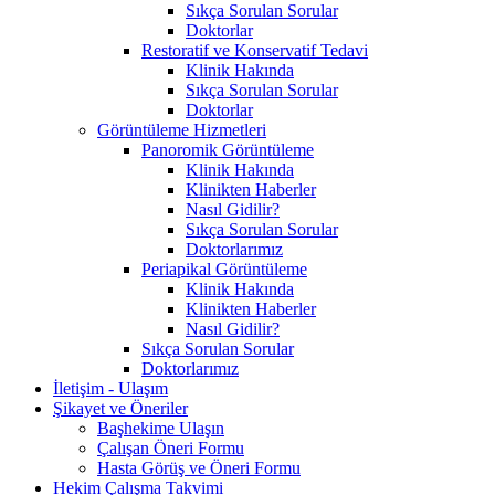
Sıkça Sorulan Sorular
Doktorlar
Restoratif ve Konservatif Tedavi
Klinik Hakında
Sıkça Sorulan Sorular
Doktorlar
Görüntüleme Hizmetleri
Panoromik Görüntüleme
Klinik Hakında
Klinikten Haberler
Nasıl Gidilir?
Sıkça Sorulan Sorular
Doktorlarımız
Periapikal Görüntüleme
Klinik Hakında
Klinikten Haberler
Nasıl Gidilir?
Sıkça Sorulan Sorular
Doktorlarımız
İletişim - Ulaşım
Şikayet ve Öneriler
Başhekime Ulaşın
Çalışan Öneri Formu
Hasta Görüş ve Öneri Formu
Hekim Çalışma Takvimi