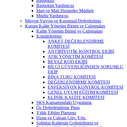
Başhekim
Başhekim Yardımcısı
İdari ve Mali Hizmetler Müdürü
Müdür Yardımcısı
Misyon,Vizyon ve Kurumsal Değerlerimiz
Kurum Kalite Yönetim Birimi ve Çalışmaları
Kalite Yönetim Birimi ve Çalışmaları
Komitelerimiz
ANKET DEĞERLENDİRME
KOMİTESİ
ANTİBİYOTİK KONTROL EKİBİ
ATIK YÖNETİM KOMİTESİ
BEYAZ KOD EKİBİ
BİLGİ GÜVENLİĞİNDEN SORUMLU
EKİP
BİNA TURU KOMİTESİ
DEĞERLENDİRME KOMİTESİ
ENFEKSİYON KONTROL KOMİTESİ
GENEL UYUM EĞİTİM KOMİTESİ
KLİNİK KALİTE KOMİTESİ
SKS Kapsamındaki Uygulama
Öz Değerlendirme Planı
Yıllık Eğitim Planımız
Hasta ve Çalışan Güv. Yön.
Sağlıkta Kalitenin Geliştirilmesi ve