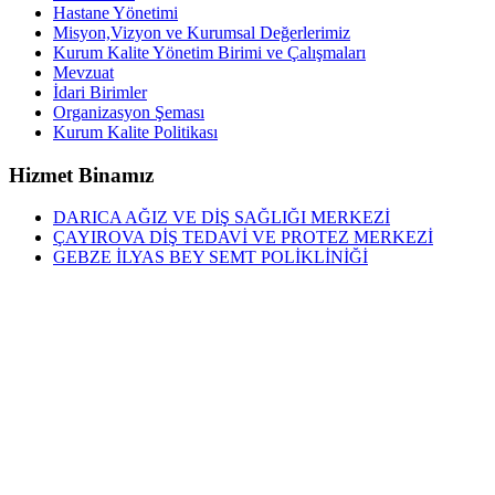
Hastane Yönetimi
Misyon,Vizyon ve Kurumsal Değerlerimiz
Kurum Kalite Yönetim Birimi ve Çalışmaları
Mevzuat
İdari Birimler
Organizasyon Şeması
Kurum Kalite Politikası
Hizmet Binamız
DARICA AĞIZ VE DİŞ SAĞLIĞI MERKEZİ
ÇAYIROVA DİŞ TEDAVİ VE PROTEZ MERKEZİ
GEBZE İLYAS BEY SEMT POLİKLİNİĞİ