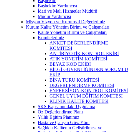
Başhekim
Başhekim Yardımcısı
İdari ve Mali Hizmetler Müdürü
Müdür Yardımcısı
Misyon,Vizyon ve Kurumsal Değerlerimiz
Kurum Kalite Yönetim Birimi ve Çalışmaları
Kalite Yönetim Birimi ve Çalışmaları
Komitelerimiz
ANKET DEĞERLENDİRME
KOMİTESİ
ANTİBİYOTİK KONTROL EKİBİ
ATIK YÖNETİM KOMİTESİ
BEYAZ KOD EKİBİ
BİLGİ GÜVENLİĞİNDEN SORUMLU
EKİP
BİNA TURU KOMİTESİ
DEĞERLENDİRME KOMİTESİ
ENFEKSİYON KONTROL KOMİTESİ
GENEL UYUM EĞİTİM KOMİTESİ
KLİNİK KALİTE KOMİTESİ
SKS Kapsamındaki Uygulama
Öz Değerlendirme Planı
Yıllık Eğitim Planımız
Hasta ve Çalışan Güv. Yön.
Sağlıkta Kalitenin Geliştirilmesi ve