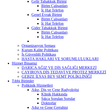
Gelir Tahakkuk Birimi
Birim Çalışanları
İç Hat Telefon
Genel Evrak Birimi
Birim Çalışanları
İç Hat Telefon
Gider Tahakkuk Birimi
Birim Çalışanları
İç Hat Telefon
Organizasyon Şeması
Kurum Kalite Politikası
İş Güvenliği Politikası
HASTA HAKLARI VE SORUMLULUKLARI
Hizmet Binamız
DARICA AĞIZ VE DİŞ SAĞLIĞI MERKEZİ
ÇAYIROVA DİŞ TEDAVİ VE PROTEZ MERKEZİ
GEBZE İLYAS BEY SEMT POLİKLİNİĞİ
Tıbbi Birimler
Polikinik Hizmetleri
Ağız, Diş ve Çene Radyolojisi
Klinik Hakkında
Sıkça Sorulan Sorular
Doktorlar
Ağız ve Çene Cerrahisi