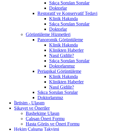
Sıkça Sorulan Sorular
Doktorlar
Restoratif ve Konservatif Tedavi
Klinik Hakında
Sıkça Sorulan Sorular
Doktorlar
Görüntüleme Hizmetleri
Panoromik Görüntüleme
Klinik Hakında
Klinikten Haberler
Nasıl Gidilir?
Sıkça Sorulan Sorular
Doktorlarımız
Periapikal Görüntüleme
Klinik Hakında
Klinikten Haberler
Nasıl Gidilir?
Sıkça Sorulan Sorular
Doktorlarımız
İletişim - Ulaşım
Şikayet ve Öneriler
Başhekime Ulaşın
Çalışan Öneri Formu
Hasta Görüş ve Öneri Formu
Hekim Çalışma Takvimi