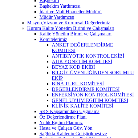
Başhekim
Başhekim Yardımcısı
İdari ve Mali Hizmetler Müdürü
Müdür Yardımcısı
Misyon,Vizyon ve Kurumsal Değerlerimiz
Kurum Kalite Yönetim Birimi ve Çalışmaları
Kalite Yönetim Birimi ve Çalışmaları
Komitelerimiz
ANKET DEĞERLENDİRME
KOMİTESİ
ANTİBİYOTİK KONTROL EKİBİ
ATIK YÖNETİM KOMİTESİ
BEYAZ KOD EKİBİ
BİLGİ GÜVENLİĞİNDEN SORUMLU
EKİP
BİNA TURU KOMİTESİ
DEĞERLENDİRME KOMİTESİ
ENFEKSİYON KONTROL KOMİTESİ
GENEL UYUM EĞİTİM KOMİTESİ
KLİNİK KALİTE KOMİTESİ
SKS Kapsamındaki Uygulama
Öz Değerlendirme Planı
Yıllık Eğitim Planımız
Hasta ve Çalışan Güv. Yön.
Sağlıkta Kalitenin Geliştirilmesi ve