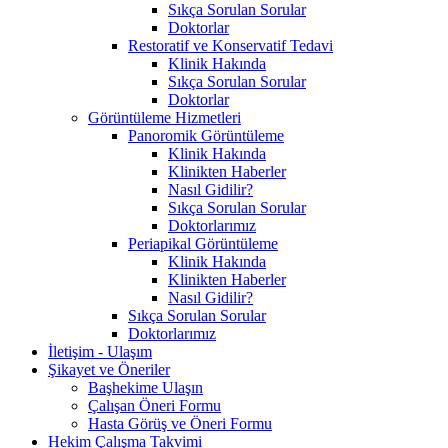
Sıkça Sorulan Sorular
Doktorlar
Restoratif ve Konservatif Tedavi
Klinik Hakında
Sıkça Sorulan Sorular
Doktorlar
Görüntüleme Hizmetleri
Panoromik Görüntüleme
Klinik Hakında
Klinikten Haberler
Nasıl Gidilir?
Sıkça Sorulan Sorular
Doktorlarımız
Periapikal Görüntüleme
Klinik Hakında
Klinikten Haberler
Nasıl Gidilir?
Sıkça Sorulan Sorular
Doktorlarımız
İletişim - Ulaşım
Şikayet ve Öneriler
Başhekime Ulaşın
Çalışan Öneri Formu
Hasta Görüş ve Öneri Formu
Hekim Çalışma Takvimi