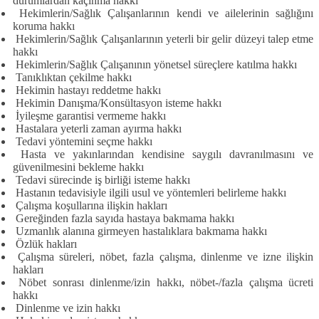
durumlardan kaçınma hakkı
Hekimlerin/Sağlık Çalışanlarının kendi ve ailelerinin sağlığını
koruma hakkı
Hekimlerin/Sağlık Çalışanlarının yeterli bir gelir düzeyi talep etme
hakkı
Hekimlerin/Sağlık Çalışanının yönetsel süreçlere katılma hakkı
Tanıklıktan çekilme hakkı
Hekimin hastayı reddetme hakkı
Hekimin Danışma/Konsültasyon isteme hakkı
İyileşme garantisi vermeme hakkı
Hastalara yeterli zaman ayırma hakkı
Tedavi yöntemini seçme hakkı
Hasta ve yakınlarından kendisine saygılı davranılmasını ve
güvenilmesini bekleme hakkı
Tedavi sürecinde iş birliği isteme hakkı
Hastanın tedavisiyle ilgili usul ve yöntemleri belirleme hakkı
Çalışma koşullarına ilişkin hakları
Gereğinden fazla sayıda hastaya bakmama hakkı
Uzmanlık alanına girmeyen hastalıklara bakmama hakkı
Özlük hakları
Çalışma süreleri, nöbet, fazla çalışma, dinlenme ve izne ilişkin
hakları
Nöbet sonrası dinlenme/izin hakkı, nöbet-/fazla çalışma ücreti
hakkı
Dinlenme ve izin hakkı