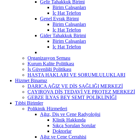
Gelir Tahakkuk Birimi
Birim Çalışanları
İç Hat Telefon
Genel Evrak Birimi
Birim Çalışanları
İç Hat Telefon
Gider Tahakkuk Birimi
Birim Çalışanları
İç Hat Telefon
Organizasyon Şeması
Kurum Kalite Politikası
İş Güvenliği Politikası
HASTA HAKLARI VE SORUMLULUKLARI
Hizmet Binamız
DARICA AĞIZ VE DİŞ SAĞLIĞI MERKEZİ
ÇAYIROVA DİŞ TEDAVİ VE PROTEZ MERKEZİ
GEBZE İLYAS BEY SEMT POLİKLİNİĞİ
Tıbbi Birimler
Polikinik Hizmetleri
Ağız, Diş ve Çene Radyolojisi
Klinik Hakkında
Sıkça Sorulan Sorular
Doktorlar
Ağız ve Çene Cerrahisi