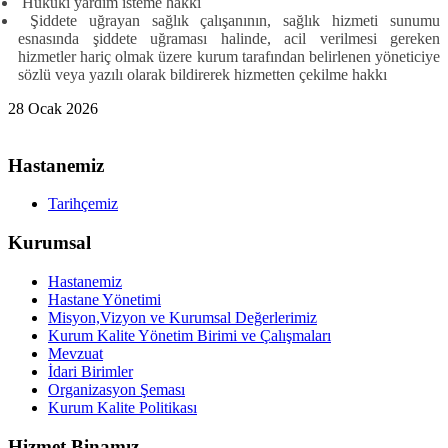
Hukuki yardım isteme hakkı
Şiddete uğrayan sağlık çalışanının, sağlık hizmeti sunumu
esnasında şiddete uğraması halinde, acil verilmesi gereken
hizmetler hariç olmak üzere
kurum tarafından belirlenen yöneticiye
sözlü veya yazılı olarak bildirerek h
izmetten çekilme hakkı
28 Ocak 2026
Hastanemiz
Tarihçemiz
Kurumsal
Hastanemiz
Hastane Yönetimi
Misyon,Vizyon ve Kurumsal Değerlerimiz
Kurum Kalite Yönetim Birimi ve Çalışmaları
Mevzuat
İdari Birimler
Organizasyon Şeması
Kurum Kalite Politikası
Hizmet Binamız