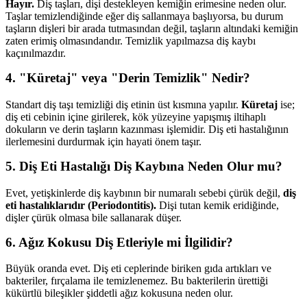
Hayır.
Diş taşları, dişi destekleyen kemiğin erimesine neden olur.
Taşlar temizlendiğinde eğer diş sallanmaya başlıyorsa, bu durum
taşların dişleri bir arada tutmasından değil, taşların altındaki kemiğin
zaten erimiş olmasındandır. Temizlik yapılmazsa diş kaybı
kaçınılmazdır.
4. "Küretaj" veya "Derin Temizlik" Nedir?
Standart diş taşı temizliği diş etinin üst kısmına yapılır.
Küretaj
ise;
diş eti cebinin içine girilerek, kök yüzeyine yapışmış iltihaplı
dokuların ve derin taşların kazınması işlemidir. Diş eti hastalığının
ilerlemesini durdurmak için hayati önem taşır.
5. Diş Eti Hastalığı Diş Kaybına Neden Olur mu?
Evet, yetişkinlerde diş kaybının bir numaralı sebebi çürük değil,
diş
eti hastalıklarıdır (Periodontitis).
Dişi tutan kemik eridiğinde,
dişler çürük olmasa bile sallanarak düşer.
6. Ağız Kokusu Diş Etleriyle mi İlgilidir?
Büyük oranda evet. Diş eti ceplerinde biriken gıda artıkları ve
bakteriler, fırçalama ile temizlenemez. Bu bakterilerin ürettiği
kükürtlü bileşikler şiddetli ağız kokusuna neden olur.