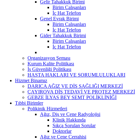
Gelir Tahakkuk Birimi
Birim Çalışanları
İç Hat Telefon
Genel Evrak Birimi
Birim Çalışanları
İç Hat Telefon
Gider Tahakkuk Birimi
Birim Çalışanları
İç Hat Telefon
Organizasyon Şeması
Kurum Kalite Politikası
İş Güvenliği Politikası
HASTA HAKLARI VE SORUMLULUKLARI
Hizmet Binamız
DARICA AĞIZ VE DİŞ SAĞLIĞI MERKEZİ
ÇAYIROVA DİŞ TEDAVİ VE PROTEZ MERKEZİ
GEBZE İLYAS BEY SEMT POLİKLİNİĞİ
Tıbbi Birimler
Polikinik Hizmetleri
Ağız, Diş ve Çene Radyolojisi
Klinik Hakkında
Sıkça Sorulan Sorular
Doktorlar
Ağız ve Çene Cerrahisi