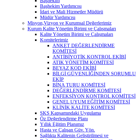
Başhekim
Başhekim Yardımcısı
İdari ve Mali Hizmetler Müdürü
Müdür Yardımcısı
Misyon,Vizyon ve Kurumsal Değerlerimiz
Kurum Kalite Yönetim Birimi ve Çalışmaları
Kalite Yönetim Birimi ve Çalışmaları
Komitelerimiz
ANKET DEĞERLENDİRME
KOMİTESİ
ANTİBİYOTİK KONTROL EKİBİ
ATIK YÖNETİM KOMİTESİ
BEYAZ KOD EKİBİ
BİLGİ GÜVENLİĞİNDEN SORUMLU
EKİP
BİNA TURU KOMİTESİ
DEĞERLENDİRME KOMİTESİ
ENFEKSİYON KONTROL KOMİTESİ
GENEL UYUM EĞİTİM KOMİTESİ
KLİNİK KALİTE KOMİTESİ
SKS Kapsamındaki Uygulama
Öz Değerlendirme Planı
Yıllık Eğitim Planımız
Hasta ve Çalışan Güv. Yön.
Sağlıkta Kalitenin Geliştirilmesi ve