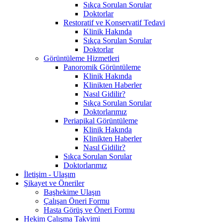
Sıkça Sorulan Sorular
Doktorlar
Restoratif ve Konservatif Tedavi
Klinik Hakında
Sıkça Sorulan Sorular
Doktorlar
Görüntüleme Hizmetleri
Panoromik Görüntüleme
Klinik Hakında
Klinikten Haberler
Nasıl Gidilir?
Sıkça Sorulan Sorular
Doktorlarımız
Periapikal Görüntüleme
Klinik Hakında
Klinikten Haberler
Nasıl Gidilir?
Sıkça Sorulan Sorular
Doktorlarımız
İletişim - Ulaşım
Şikayet ve Öneriler
Başhekime Ulaşın
Çalışan Öneri Formu
Hasta Görüş ve Öneri Formu
Hekim Çalışma Takvimi