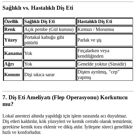
Sağlıklı vs. Hastalıklı Diş Eti
Özellik
Sağlıklı Diş Eti
Hastalıklı Diş Eti
Renk
Açık pembe (Gül kurusu)
Kırmızı / Morumsu
Portakal kabuğu gibi
Yüzey
Parlak ve şiş
pütürlü
Fırçalarken veya
Kanama
Yok
kendiliğinden
Ağrı
Yok
Genelde yoktur (Sinsidir)
Dişten ayrılmış, "cep"
Konum
Dişi sıkıca sarar
yapmış
7. Diş Eti Ameliyatı (Flep Operasyonu) Korkutucu
mu?
Lokal anestezi altında yapıldığı için işlem sırasında acı duyulmaz.
Diş etleri kaldırılır, kök yüzeyleri ve kemik cerrahi olarak temizlenir,
gerekirse kemik tozu eklenir ve dikiş atılır. İyileşme süreci genellikle
hızlı ve konforludur.