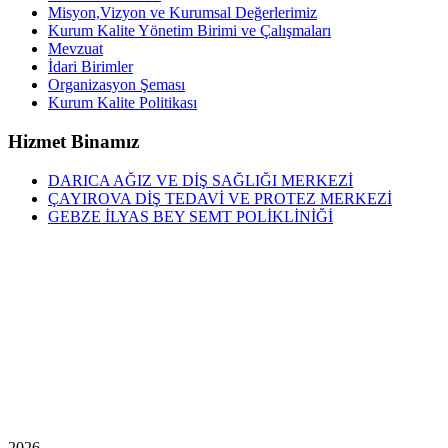
Misyon,Vizyon ve Kurumsal Değerlerimiz
Kurum Kalite Yönetim Birimi ve Çalışmaları
Mevzuat
İdari Birimler
Organizasyon Şeması
Kurum Kalite Politikası
Hizmet Binamız
DARICA AĞIZ VE DİŞ SAĞLIĞI MERKEZİ
ÇAYIROVA DİŞ TEDAVİ VE PROTEZ MERKEZİ
GEBZE İLYAS BEY SEMT POLİKLİNİĞİ
2026