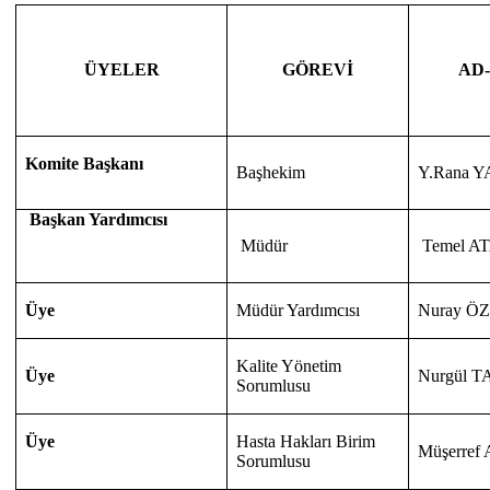
GÖREVİ
AD
ÜYELER
Komite Başkanı
Başhekim
Y.Rana 
Başkan Yardımcısı
Müdür
Temel A
Üye
Müdür Yardımcısı
Nuray Ö
Kalite Yönetim
Üye
Nurgül 
Sorumlusu
Üye
Hasta Hakları Birim
Müşerre
Sorumlusu