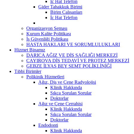
İç Hat Telefon
Gider Tahakkuk Birimi
Birim Çalışanları
İç Hat Telefon
Organizasyon Şeması
Kurum Kalite Politikası
İş Güvenliği Politikası
HASTA HAKLARI VE SORUMLULUKLARI
Hizmet Binamız
DARICA AĞIZ VE DİŞ SAĞLIĞI MERKEZİ
ÇAYIROVA DİŞ TEDAVİ VE PROTEZ MERKEZİ
GEBZE İLYAS BEY SEMT POLİKLİNİĞİ
Tıbbi Birimler
Polikinik Hizmetleri
Ağız, Diş ve Çene Radyolojisi
Klinik Hakkında
Sıkça Sorulan Sorular
Doktorlar
Ağız ve Çene Cerrahisi
Klinik Hakkında
Sıkça Sorulan Sorular
Doktorlar
Endodonti
Klinik Hakkında