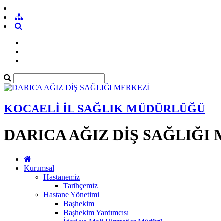
KOCAELİ İL SAĞLIK MÜDÜRLÜĞÜ
DARICA AĞIZ DİŞ SAĞLIĞI
Kurumsal
Hastanemiz
Tarihçemiz
Hastane Yönetimi
Başhekim
Başhekim Yardımcısı