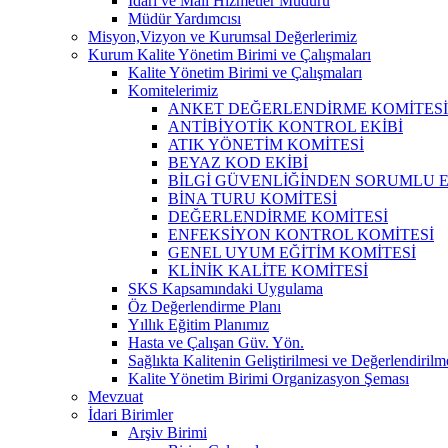
İdari ve Mali Hizmetler Müdürü
Müdür Yardımcısı
Misyon,Vizyon ve Kurumsal Değerlerimiz
Kurum Kalite Yönetim Birimi ve Çalışmaları
Kalite Yönetim Birimi ve Çalışmaları
Komitelerimiz
ANKET DEĞERLENDİRME KOMİTESİ
ANTİBİYOTİK KONTROL EKİBİ
ATIK YÖNETİM KOMİTESİ
BEYAZ KOD EKİBİ
BİLGİ GÜVENLİĞİNDEN SORUMLU E
BİNA TURU KOMİTESİ
DEĞERLENDİRME KOMİTESİ
ENFEKSİYON KONTROL KOMİTESİ
GENEL UYUM EĞİTİM KOMİTESİ
KLİNİK KALİTE KOMİTESİ
SKS Kapsamındaki Uygulama
Öz Değerlendirme Planı
Yıllık Eğitim Planımız
Hasta ve Çalışan Güv. Yön.
Sağlıkta Kalitenin Geliştirilmesi ve Değerlendiril
Kalite Yönetim Birimi Organizasyon Şeması
Mevzuat
İdari Birimler
Arşiv Birimi