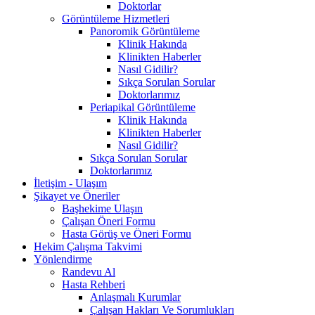
Doktorlar
Görüntüleme Hizmetleri
Panoromik Görüntüleme
Klinik Hakında
Klinikten Haberler
Nasıl Gidilir?
Sıkça Sorulan Sorular
Doktorlarımız
Periapikal Görüntüleme
Klinik Hakında
Klinikten Haberler
Nasıl Gidilir?
Sıkça Sorulan Sorular
Doktorlarımız
İletişim - Ulaşım
Şikayet ve Öneriler
Başhekime Ulaşın
Çalışan Öneri Formu
Hasta Görüş ve Öneri Formu
Hekim Çalışma Takvimi
Yönlendirme
Randevu Al
Hasta Rehberi
Anlaşmalı Kurumlar
Çalışan Hakları Ve Sorumlukları