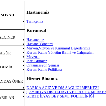
Hastanemiz
- SOYAD
Tarihçemiz
Kurumsal
YALÇINER
Hastanemiz
Hastane Yönetimi
Misyon,Vizyon ve Kurumsal Değerlerimiz
Kurum Kalite Yönetim Birimi ve Çalışmaları
TAGÜR
Mevzuat
İdari Birimler
Organizasyon Şeması
ZDEMİR
Kurum Kalite Politikası
Hizmet Binamız
TAYDAŞ ÖNER
DARICA AĞIZ VE DİŞ SAĞLIĞI MERKEZİ
ÇAYIROVA DİŞ TEDAVİ VE PROTEZ MERKEZ
GEBZE İLYAS BEY SEMT POLİKLİNİĞİ
f ARSLAN