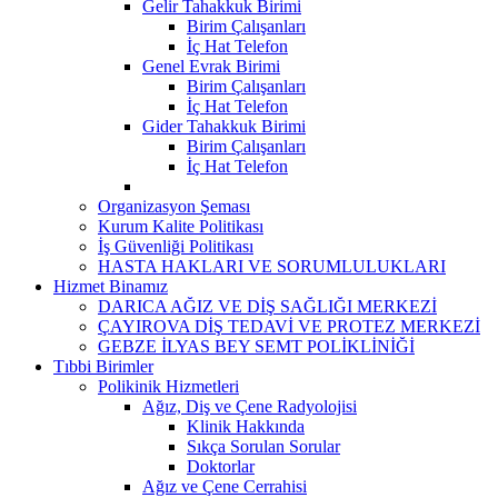
Gelir Tahakkuk Birimi
Birim Çalışanları
İç Hat Telefon
Genel Evrak Birimi
Birim Çalışanları
İç Hat Telefon
Gider Tahakkuk Birimi
Birim Çalışanları
İç Hat Telefon
Organizasyon Şeması
Kurum Kalite Politikası
İş Güvenliği Politikası
HASTA HAKLARI VE SORUMLULUKLARI
Hizmet Binamız
DARICA AĞIZ VE DİŞ SAĞLIĞI MERKEZİ
ÇAYIROVA DİŞ TEDAVİ VE PROTEZ MERKEZİ
GEBZE İLYAS BEY SEMT POLİKLİNİĞİ
Tıbbi Birimler
Polikinik Hizmetleri
Ağız, Diş ve Çene Radyolojisi
Klinik Hakkında
Sıkça Sorulan Sorular
Doktorlar
Ağız ve Çene Cerrahisi