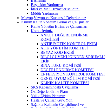
Başhekim
Başhekim Yardımcısı
İdari ve Mali Hizmetler Müdürü
Müdür Yardımcısı
Misyon,Vizyon ve Kurumsal Değerlerimiz
Kurum Kalite Yönetim Birimi ve Çalışmaları
Kalite Yönetim Birimi ve Çalışmaları
Komitelerimiz
ANKET DEĞERLENDİRME
KOMİTESİ
ANTİBİYOTİK KONTROL EKİBİ
ATIK YÖNETİM KOMİTESİ
BEYAZ KOD EKİBİ
BİLGİ GÜVENLİĞİNDEN SORUMLU
EKİP
BİNA TURU KOMİTESİ
DEĞERLENDİRME KOMİTESİ
ENFEKSİYON KONTROL KOMİTESİ
GENEL UYUM EĞİTİM KOMİTESİ
KLİNİK KALİTE KOMİTESİ
SKS Kapsamındaki Uygulama
Öz Değerlendirme Planı
Yıllık Eğitim Planımız
Hasta ve Çalışan Güv. Yön.
Sağlıkta Kalitenin Geliştirilmesi ve