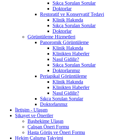
Sıkça Sorulan Sorular
Doktorlar
Restoratif ve Konservatif Tedavi
Klinik Hakında
Sıkça Sorulan Sorular
Doktorlar
Görüntüleme Hizmetleri
Panoromik Görüntüleme
Klinik Hakında
Klinikten Haberler
Nasıl Gidilir?
Sıkça Sorulan Sorular
Doktorlarımız
Periapikal Görüntüleme
Klinik Hakında
Klinikten Haberler
Nasıl Gidilir?
Sıkça Sorulan Sorular
Doktorlarımız
İletişim - Ulaşım
Şikayet ve Öneriler
Başhekime Ulaşın
Çalışan Öneri Formu
Hasta Görüş ve Öneri Formu
Hekim Çalışma Takvimi