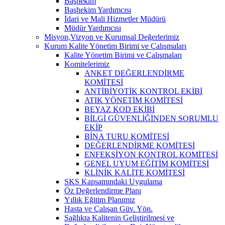
Başhekim
Başhekim Yardımcısı
İdari ve Mali Hizmetler Müdürü
Müdür Yardımcısı
Misyon,Vizyon ve Kurumsal Değerlerimiz
Kurum Kalite Yönetim Birimi ve Çalışmaları
Kalite Yönetim Birimi ve Çalışmaları
Komitelerimiz
ANKET DEĞERLENDİRME
KOMİTESİ
ANTİBİYOTİK KONTROL EKİBİ
ATIK YÖNETİM KOMİTESİ
BEYAZ KOD EKİBİ
BİLGİ GÜVENLİĞİNDEN SORUMLU
EKİP
BİNA TURU KOMİTESİ
DEĞERLENDİRME KOMİTESİ
ENFEKSİYON KONTROL KOMİTESİ
GENEL UYUM EĞİTİM KOMİTESİ
KLİNİK KALİTE KOMİTESİ
SKS Kapsamındaki Uygulama
Öz Değerlendirme Planı
Yıllık Eğitim Planımız
Hasta ve Çalışan Güv. Yön.
Sağlıkta Kalitenin Geliştirilmesi ve