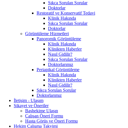
Sıkça Sorulan Sorular
Doktorlar
Restoratif ve Konservatif Tedavi
Klinik Hakında
Sıkça Sorulan Sorular
Doktorlar
Görüntüleme Hizmetleri
Panoromik Görüntüleme
Klinik Hakında
Klinikten Haberler
Nasıl Gidilir?
Sıkça Sorulan Sorular
Doktorlarımız
Periapikal Görüntüleme
Klinik Hakında
Klinikten Haberler
Nasıl Gidilir?
Sıkça Sorulan Sorular
Doktorlarımız
İletişim - Ulaşım
Şikayet ve Öneriler
Başhekime Ulaşın
Çalışan Öneri Formu
Hasta Görüş ve Öneri Formu
Hekim Çalışma Takvimi