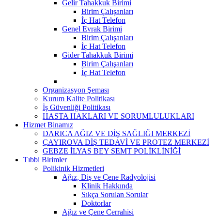
Gelir Tahakkuk Birimi
Birim Çalışanları
İç Hat Telefon
Genel Evrak Birimi
Birim Çalışanları
İç Hat Telefon
Gider Tahakkuk Birimi
Birim Çalışanları
İç Hat Telefon
Organizasyon Şeması
Kurum Kalite Politikası
İş Güvenliği Politikası
HASTA HAKLARI VE SORUMLULUKLARI
Hizmet Binamız
DARICA AĞIZ VE DİŞ SAĞLIĞI MERKEZİ
ÇAYIROVA DİŞ TEDAVİ VE PROTEZ MERKEZİ
GEBZE İLYAS BEY SEMT POLİKLİNİĞİ
Tıbbi Birimler
Polikinik Hizmetleri
Ağız, Diş ve Çene Radyolojisi
Klinik Hakkında
Sıkça Sorulan Sorular
Doktorlar
Ağız ve Çene Cerrahisi