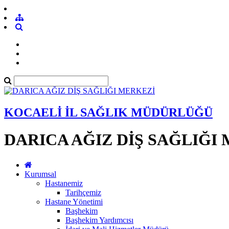
KOCAELİ İL SAĞLIK MÜDÜRLÜĞÜ
DARICA AĞIZ DİŞ SAĞLIĞI
Kurumsal
Hastanemiz
Tarihçemiz
Hastane Yönetimi
Başhekim
Başhekim Yardımcısı