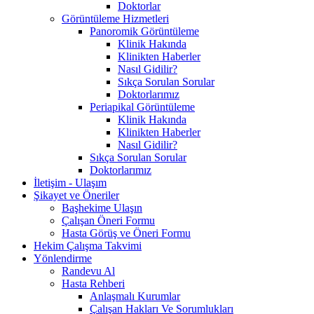
Doktorlar
Görüntüleme Hizmetleri
Panoromik Görüntüleme
Klinik Hakında
Klinikten Haberler
Nasıl Gidilir?
Sıkça Sorulan Sorular
Doktorlarımız
Periapikal Görüntüleme
Klinik Hakında
Klinikten Haberler
Nasıl Gidilir?
Sıkça Sorulan Sorular
Doktorlarımız
İletişim - Ulaşım
Şikayet ve Öneriler
Başhekime Ulaşın
Çalışan Öneri Formu
Hasta Görüş ve Öneri Formu
Hekim Çalışma Takvimi
Yönlendirme
Randevu Al
Hasta Rehberi
Anlaşmalı Kurumlar
Çalışan Hakları Ve Sorumlukları