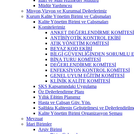
İdari ve Mali Hizmetler Müdürü
Müdür Yardımcısı
Misyon,Vizyon ve Kurumsal Değerlerimiz
Kurum Kalite Yönetim Birimi ve Çalışmaları
Kalite Yönetim Birimi ve Çalışmaları
Komitelerimiz
ANKET DEĞERLENDİRME KOMİTESİ
ANTİBİYOTİK KONTROL EKİBİ
ATIK YÖNETİM KOMİTESİ
BEYAZ KOD EKİBİ
BİLGİ GÜVENLİĞİNDEN SORUMLU E
BİNA TURU KOMİTESİ
DEĞERLENDİRME KOMİTESİ
ENFEKSİYON KONTROL KOMİTESİ
GENEL UYUM EĞİTİM KOMİTESİ
KLİNİK KALİTE KOMİTESİ
SKS Kapsamındaki Uygulama
Öz Değerlendirme Planı
Yıllık Eğitim Planımız
Hasta ve Çalışan Güv. Yön.
Sağlıkta Kalitenin Geliştirilmesi ve Değerlendiril
Kalite Yönetim Birimi Organizasyon Şeması
Mevzuat
İdari Birimler
Arşiv Birimi