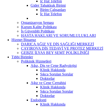
İç Hat Telefon
Gider Tahakkuk Birimi
Birim Çalışanları
İç Hat Telefon
Organizasyon Şeması
Kurum Kalite Politikası
İş Güvenliği Politikası
HASTA HAKLARI VE SORUMLULUKLARI
Hizmet Binamız
DARICA AĞIZ VE DİŞ SAĞLIĞI MERKEZİ
ÇAYIROVA DİŞ TEDAVİ VE PROTEZ MERKEZİ
GEBZE İLYAS BEY SEMT POLİKLİNİĞİ
Tıbbi Birimler
Polikinik Hizmetleri
Ağız, Diş ve Çene Radyolojisi
Klinik Hakkında
Sıkça Sorulan Sorular
Doktorlar
Ağız ve Çene Cerrahisi
Klinik Hakkında
Sıkça Sorulan Sorular
Doktorlar
Endodonti
Klinik Hakkında