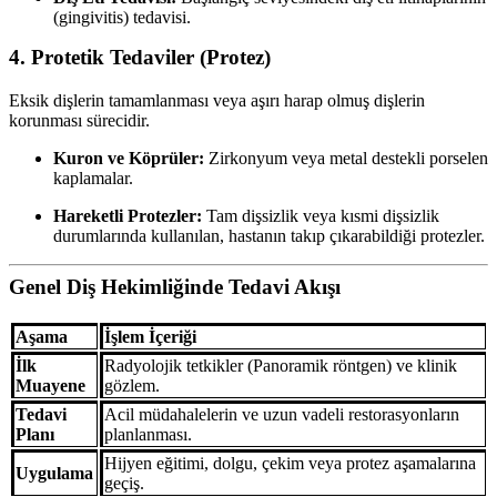
(gingivitis) tedavisi.
4. Protetik Tedaviler (Protez)
Eksik dişlerin tamamlanması veya aşırı harap olmuş dişlerin
korunması sürecidir.
Kuron ve Köprüler:
Zirkonyum veya metal destekli porselen
kaplamalar.
Hareketli Protezler:
Tam dişsizlik veya kısmi dişsizlik
durumlarında kullanılan, hastanın takıp çıkarabildiği protezler.
Genel Diş Hekimliğinde Tedavi Akışı
Aşama
İşlem İçeriği
İlk
Radyolojik tetkikler (Panoramik röntgen) ve klinik
Muayene
gözlem.
Tedavi
Acil müdahalelerin ve uzun vadeli restorasyonların
Planı
planlanması.
Hijyen eğitimi, dolgu, çekim veya protez aşamalarına
Uygulama
geçiş.