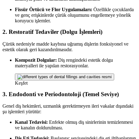
Fissür Örtücü ve Flor Uygulamaları:
Özellikle çocuklarda
ve genç erişkinlerde çürük oluşumunu engellemeye yönelik
koruyucu işlemler.
2. Restoratif Tedaviler (Dolgu İşlemleri)
Çürük nedeniyle madde kaybına uğramış dişlerin fonksiyonel ve
estetik olarak geri kazandırılmasıdır.
Kompozit Dolgular:
Diş rengindeki estetik dolgu
materyalleri ile yapılan restorasyonlar.
Keşfet
3. Endodonti ve Periodontoloji (Temel Seviye)
Genel diş hekimleri, uzmanlık gerektirmeyen ileri vakalar dışındaki
şu işlemleri yürütür:
Kanal Tedavisi:
Enfekte olmuş diş sinirlerinin temizlenmesi
ve kanalın doldurulması.
Diş Eti Tedavisi:
Başlangıç seviyesindeki diş eti iltihaplarının