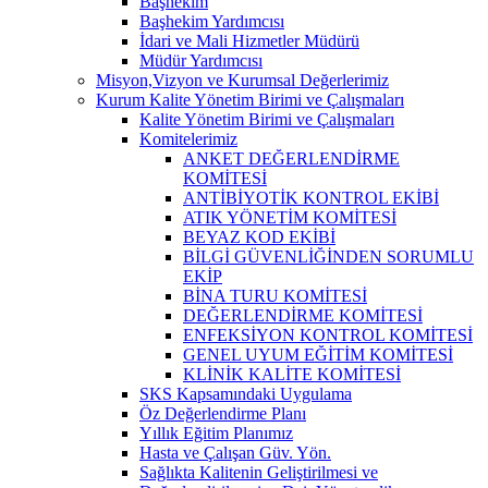
Başhekim
Başhekim Yardımcısı
İdari ve Mali Hizmetler Müdürü
Müdür Yardımcısı
Misyon,Vizyon ve Kurumsal Değerlerimiz
Kurum Kalite Yönetim Birimi ve Çalışmaları
Kalite Yönetim Birimi ve Çalışmaları
Komitelerimiz
ANKET DEĞERLENDİRME
KOMİTESİ
ANTİBİYOTİK KONTROL EKİBİ
ATIK YÖNETİM KOMİTESİ
BEYAZ KOD EKİBİ
BİLGİ GÜVENLİĞİNDEN SORUMLU
EKİP
BİNA TURU KOMİTESİ
DEĞERLENDİRME KOMİTESİ
ENFEKSİYON KONTROL KOMİTESİ
GENEL UYUM EĞİTİM KOMİTESİ
KLİNİK KALİTE KOMİTESİ
SKS Kapsamındaki Uygulama
Öz Değerlendirme Planı
Yıllık Eğitim Planımız
Hasta ve Çalışan Güv. Yön.
Sağlıkta Kalitenin Geliştirilmesi ve