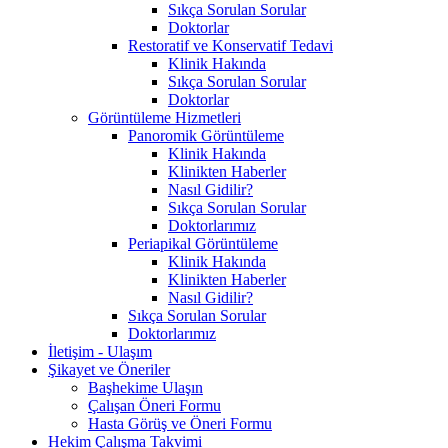
Sıkça Sorulan Sorular
Doktorlar
Restoratif ve Konservatif Tedavi
Klinik Hakında
Sıkça Sorulan Sorular
Doktorlar
Görüntüleme Hizmetleri
Panoromik Görüntüleme
Klinik Hakında
Klinikten Haberler
Nasıl Gidilir?
Sıkça Sorulan Sorular
Doktorlarımız
Periapikal Görüntüleme
Klinik Hakında
Klinikten Haberler
Nasıl Gidilir?
Sıkça Sorulan Sorular
Doktorlarımız
İletişim - Ulaşım
Şikayet ve Öneriler
Başhekime Ulaşın
Çalışan Öneri Formu
Hasta Görüş ve Öneri Formu
Hekim Çalışma Takvimi