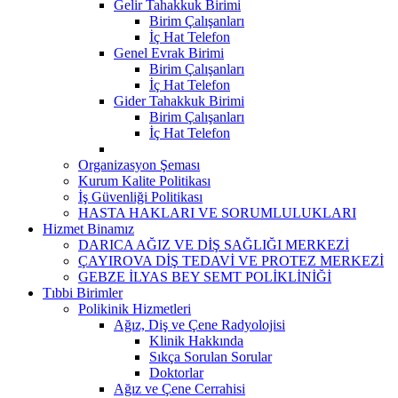
Gelir Tahakkuk Birimi
Birim Çalışanları
İç Hat Telefon
Genel Evrak Birimi
Birim Çalışanları
İç Hat Telefon
Gider Tahakkuk Birimi
Birim Çalışanları
İç Hat Telefon
Organizasyon Şeması
Kurum Kalite Politikası
İş Güvenliği Politikası
HASTA HAKLARI VE SORUMLULUKLARI
Hizmet Binamız
DARICA AĞIZ VE DİŞ SAĞLIĞI MERKEZİ
ÇAYIROVA DİŞ TEDAVİ VE PROTEZ MERKEZİ
GEBZE İLYAS BEY SEMT POLİKLİNİĞİ
Tıbbi Birimler
Polikinik Hizmetleri
Ağız, Diş ve Çene Radyolojisi
Klinik Hakkında
Sıkça Sorulan Sorular
Doktorlar
Ağız ve Çene Cerrahisi