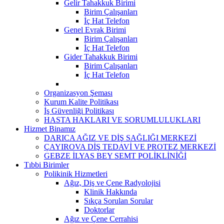
Gelir Tahakkuk Birimi
Birim Çalışanları
İç Hat Telefon
Genel Evrak Birimi
Birim Çalışanları
İç Hat Telefon
Gider Tahakkuk Birimi
Birim Çalışanları
İç Hat Telefon
Organizasyon Şeması
Kurum Kalite Politikası
İş Güvenliği Politikası
HASTA HAKLARI VE SORUMLULUKLARI
Hizmet Binamız
DARICA AĞIZ VE DİŞ SAĞLIĞI MERKEZİ
ÇAYIROVA DİŞ TEDAVİ VE PROTEZ MERKEZİ
GEBZE İLYAS BEY SEMT POLİKLİNİĞİ
Tıbbi Birimler
Polikinik Hizmetleri
Ağız, Diş ve Çene Radyolojisi
Klinik Hakkında
Sıkça Sorulan Sorular
Doktorlar
Ağız ve Çene Cerrahisi