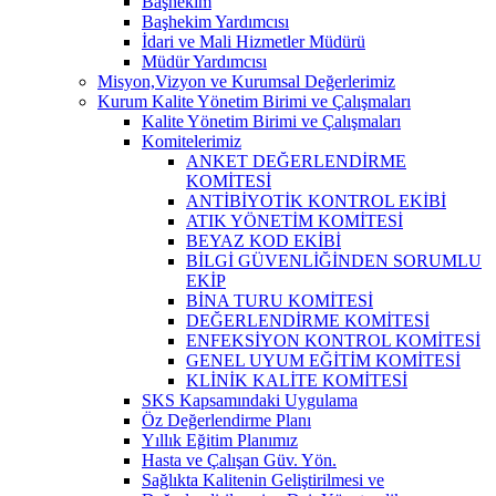
Başhekim
Başhekim Yardımcısı
İdari ve Mali Hizmetler Müdürü
Müdür Yardımcısı
Misyon,Vizyon ve Kurumsal Değerlerimiz
Kurum Kalite Yönetim Birimi ve Çalışmaları
Kalite Yönetim Birimi ve Çalışmaları
Komitelerimiz
ANKET DEĞERLENDİRME
KOMİTESİ
ANTİBİYOTİK KONTROL EKİBİ
ATIK YÖNETİM KOMİTESİ
BEYAZ KOD EKİBİ
BİLGİ GÜVENLİĞİNDEN SORUMLU
EKİP
BİNA TURU KOMİTESİ
DEĞERLENDİRME KOMİTESİ
ENFEKSİYON KONTROL KOMİTESİ
GENEL UYUM EĞİTİM KOMİTESİ
KLİNİK KALİTE KOMİTESİ
SKS Kapsamındaki Uygulama
Öz Değerlendirme Planı
Yıllık Eğitim Planımız
Hasta ve Çalışan Güv. Yön.
Sağlıkta Kalitenin Geliştirilmesi ve